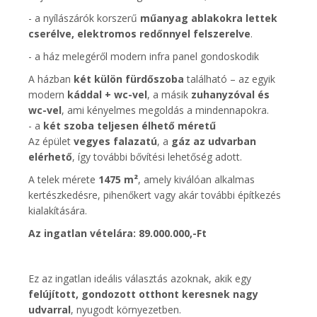
- a nyílászárók korszerű
műanyag ablakokra lettek
cserélve, elektromos redőnnyel felszerelve
.
- a ház melegéről modern infra panel gondoskodik
A házban
két külön fürdőszoba
található – az egyik
modern
káddal + wc-vel
, a másik
zuhanyzóval és
wc-vel
, ami kényelmes megoldás a mindennapokra.
- a
két szoba teljesen élhető méretű
Az épület
vegyes falazatú
, a
gáz az udvarban
elérhető
, így további bővítési lehetőség adott.
A telek mérete
1475 m²
, amely kiválóan alkalmas
kertészkedésre, pihenőkert vagy akár további építkezés
kialakítására.
Az ingatlan vételára: 89.000.000,-Ft
Ez az ingatlan ideális választás azoknak, akik egy
felújított, gondozott otthont keresnek nagy
udvarral
, nyugodt környezetben.