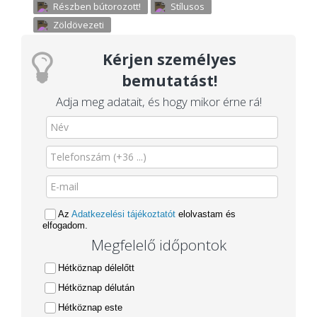
Részben bútorozott!
Stílusos
Zöldövezeti
Kérjen személyes
bemutatást!
Adja meg adatait, és hogy mikor érne rá!
Az
Adatkezelési tájékoztatót
elolvastam és
elfogadom.
Megfelelő időpontok
Hétköznap délelőtt
Hétköznap délután
Hétköznap este