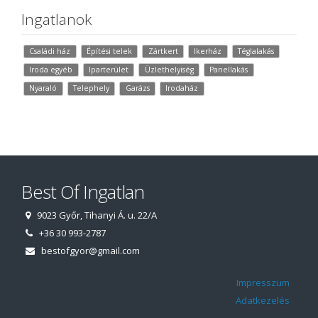
Ingatlanok
Családi ház
Építési telek
Zártkert
Ikerház
Téglalakás
Iroda egyéb
Iparterület
Üzlethelyiség
Panellakás
Nyaraló
Telephely
Garázs
Irodaház
Best Of Ingatlan
9023 Győr, Tihanyi Á. u. 22/A
+36 30 993-2787
bestofgyor@gmail.com
Impresszum
Adatkezelés