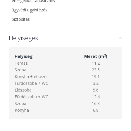
energetikai tanúsítvány
ügyvédi ügyintézés
biztosítás
Helyiségek
2
Helyiség
Méret (m
)
Terasz
11.2
Szoba
23.5
Konyha + étkező
19.1
Fürdőszoba + WC
3.2
Előszoba
5.6
Fürdőszoba + WC
12.4
Szoba
16.8
Konyha
6.9