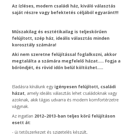
Az ízléses, modern családi ház, kiváló választás
saját részre vagy befektetés céljából egyaránt!!!
Műszakilag és esztétikailag is teljeskörűen
felújított, szép ház
,
ideális választás minden
korosztály számára!
Aki nem szeretne felújítással foglalkozni, akkor
megtalálta a számára megfelelő házat..... Fogja a
bőröndjét, és rövid időn belül költözhet.....
Eladásra kínálunk egy
igényesen felújított, családi
házat
, amely ideális választás lehet családoknak vagy
azoknak, akik tágas udvarra és modern komfortérzetre
vágynak.
Az ingatlan
2012–2013-ban teljes körű felújításon
esett át
:
- új tetőszerkezet és szigetelés készült,