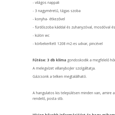
- világos nappali
- 3 nagyméretű, tágas szoba
- konyha- étkezővel
- fürdőszoba káddal és zuhanyzóval, mosdóval és
- külön wc
- körbekerített 1208 m2-es udvar, pincével
Fűtése: 3 db klíma
gondoskodik a megfelelő hőm
A melegvízet villanybojler szolgáltatja.
Gázcsonk a telken megtalálható.
A hangulatos kis településen minden van, amire 
rendelő, posta stb.
Hívjon bővebb információért és hogy miha