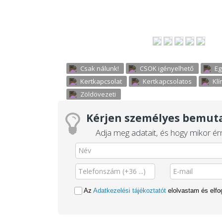
Csak nálunk!
CSOK igényelhető
Eg
Kertkapcsolat
Kertkapcsolatos
Klí
Zöldövezeti
Kérjen személyes bemuta
Adja meg adatait, és hogy mikor érn
Az
Adatkezelési tájékoztatót
elolvastam és elf