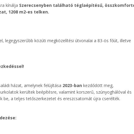
ra kínálja
Szerecsenyben található téglaépítésű, összkomfort
zat, 1208 m2-es telken.
el, legegyszerűbb közúti megközelítési útvonalai a 83-ös főút, illetve
yezkedéssel!
saládi házat, amelynek felújítása
2023-ban
kezdődött meg,
 burkolatok kerültek beépítésre, valamint korszerű, szúnyoghálóval és
 be, a teljes tetőszerkezetet és ereszcsatornát újra cserélték.
ndezése: