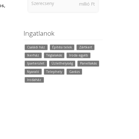
Szerecseny
millió Ft
os,
Ingatlanok
Családi ház
Építési telek
Zártkert
Ikerház
Téglalakás
Iroda egyéb
Iparterület
Üzlethelyiség
Panellakás
Nyaraló
Telephely
Garázs
Irodaház