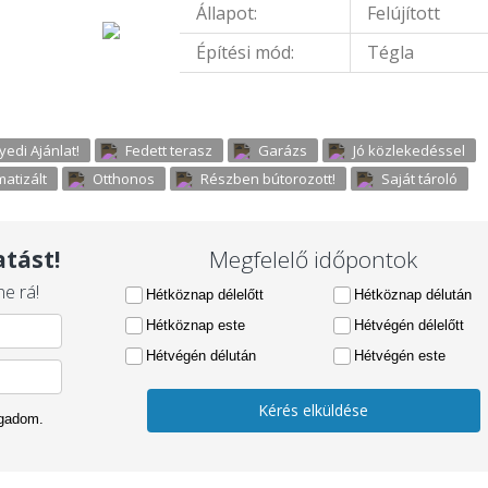
Állapot:
Felújított
Építési mód:
Tégla
yedi Ajánlat!
Fedett terasz
Garázs
Jó közlekedéssel
matizált
Otthonos
Részben bútorozott!
Saját tároló
tást!
Megfelelő időpontok
e rá!
Hétköznap délelőtt
Hétköznap délután
Hétköznap este
Hétvégén délelőtt
Hétvégén délután
Hétvégén este
Kérés elküldése
ogadom.