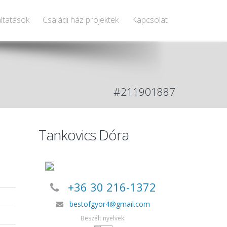
ltatások
Családi ház projektek
Kapcsolat
#211901887
Tankovics Dóra
+36 30 216-1372
bestofgyor4@gmail.com
Beszélt nyelvek: