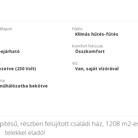
llapot:
Fűtés:
Klímás hűtés-fűtés
Komfort fokozat:
bejárható
Összkomfort
:
Víz:
zetve (230 Volt)
Van, saját vízórával
na:
műhálózatba bekötve
ítésű, részben felújított családi ház, 1208 m2-e
telekkel eladó!