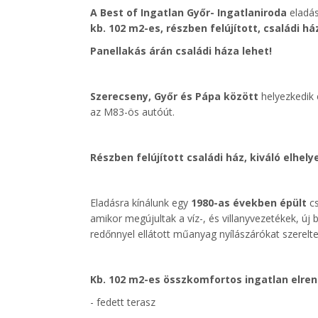
A
Best of Ingatlan Győr- Ingatlaniroda
eladás
kb. 102 m2-es, részben felújított, családi há
Panellakás árán családi háza lehet!
Szerecseny, Győr és Pápa között
helyezkedik 
az M83-ös autóút.
Részben felújított családi ház, kiváló elhel
Eladásra kínálunk egy
1980-as években épült
c
amikor megújultak a víz-, és villanyvezetékek, új
redőnnyel ellátott műanyag nyílászárókat szereltek
Kb. 102 m2-es összkomfortos ingatlan elre
- fedett terasz