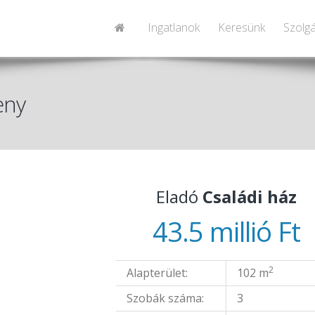
Ingatlanok
Keresünk
Szolgá
eny
Eladó
Családi ház
43.5 millió Ft
2
Alapterület:
102 m
Szobák száma:
3