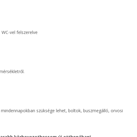
 WC-vel felszerelve
érsékletről.
a mindennapokban szüksége lehet, boltok, buszmegálló, orvosi
marabb körbevezethessem új otthonában!