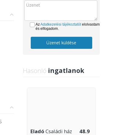
Az
Adatkezelési tájékoztatót
elolvastam
és elfogadom.
Üzenet küldése
Hasonló
ingatlanok
s
Eladó
Családi ház
48.9