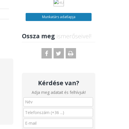
Munkatárs adatlapja
Ossza meg
ismerőseivel!
Kérdése van?
Adja meg adatait és felhívjuk!