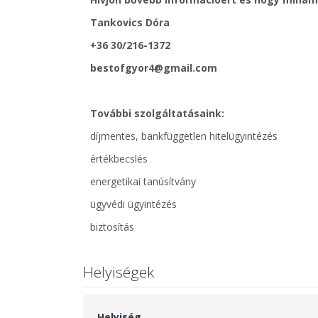
Tankovics Dóra
+36 30/216-1372
bestofgyor4@gmail.com
További szolgáltatásaink:
díjmentes, bankfüggetlen hitelügyintézés
értékbecslés
energetikai tanúsítvány
ügyvédi ügyintézés
biztosítás
Helyiségek
Helyiség