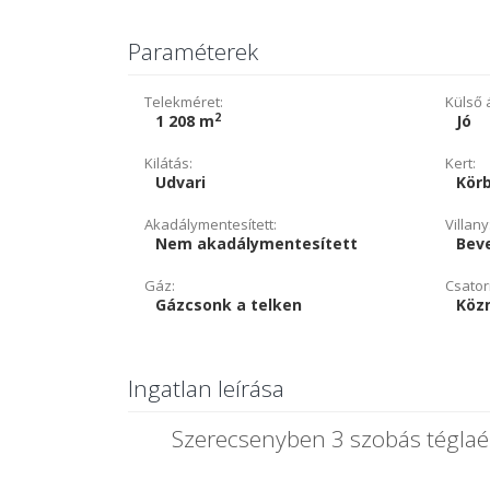
Paraméterek
Telekméret:
Külső á
2
1 208 m
Jó
Kilátás:
Kert:
Udvari
Kör
Akadálymentesített:
Villany
Nem akadálymentesített
Beve
Gáz:
Csator
Gázcsonk a telken
Köz
Ingatlan leírása
Szerecsenyben 3 szobás téglaép