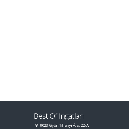
Best Of Ingatlan
9023 Győr, Tihanyi Á. u. 22/A