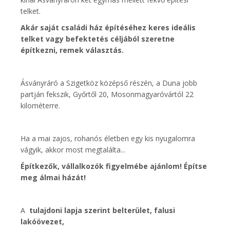
telket.
Akár saját családi ház építéséhez keres ideális
telket vagy befektetés céljából szeretne
építkezni, remek választás.
Ásványráró a Szigetköz középső részén, a Duna jobb
partján fekszik, Győrtől 20, Mosonmagyaróvártól 22
kilométerre.
Ha a mai zajos, rohanós életben egy kis nyugalomra
vágyik, akkor most megtalálta...
Építkezők, vállalkozók figyelmébe ajánlom! Építse
meg álmai házát!
A
tulajdoni lapja szerint belterület, falusi
lakóövezet,