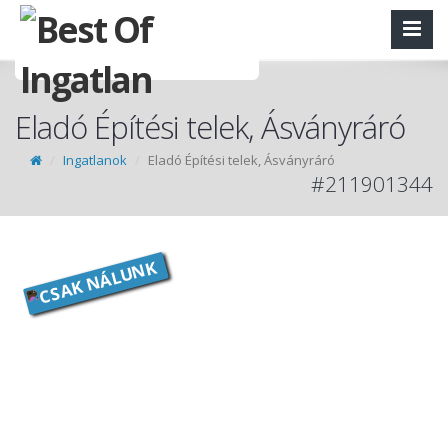
Eladó Építési telek, Ásványráró
Ingatlanok
Eladó Építési telek, Ásványráró
#211901344
CSAK NÁLUNK