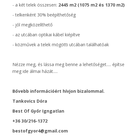
- a két telek összesen:
2445 m2 (1075 m2 és 1370 m2)
- telkenként 30% beépíthetőség
- jól megközelíthető
- az utcában optikai kábel kiépítve
- közművek a telek mögötti utcában találhatóak
Nézze meg, és lássa meg benne a lehetőséget..... építse
meg ide álmai házát.....
Bővebb információért hívjon bizalommal.
Tankovics Dóra
Best Of Győr Igngatlan
+36 30/216-1372
bestofgyor4@gmail.com