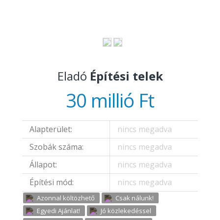
Eladó
Építési telek
30 millió Ft
Alapterület:
nincs megadva
Szobák száma:
nincs megadva
Állapot:
nincs megadva
Építési mód:
nincs megadva
Azonnal költözhető
Csak nálunk!
Egyedi Ajánlat!
Jó közlekedéssel