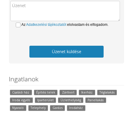
Az
Adatkezelési tájékoztatót
elolvastam és elfogadom.
Üzenet küldése
Ingatlanok
Családi ház
Építési telek
Zártkert
Ikerház
Téglalakás
Iroda egyéb
Iparterület
Üzlethelyiség
Panellakás
Nyaraló
Telephely
Garázs
Irodaház