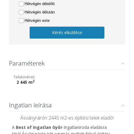
Hétvégén délelőtt
Hétvégén délután
Hétvégén este
Kérés elküldése
Paraméterek
Telekméret:
2
2 445 m
Ingatlan leírása
Ásványrárón 2445 m2-es építési telek eladó!
A
Best of Ingatlan Győr
-Ingatlaniroda eladásra
kínál Ásványrárón két egymás mellett fekvő építési