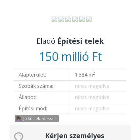
Eladó
Építési telek
150 millió Ft
2
Alapterület:
1 384 m
Szobák száma:
nincs megadva
Állapot:
nincs megadva
Építési mód:
nincs megadva
Jó közlekedéssel
Kérjen személyes