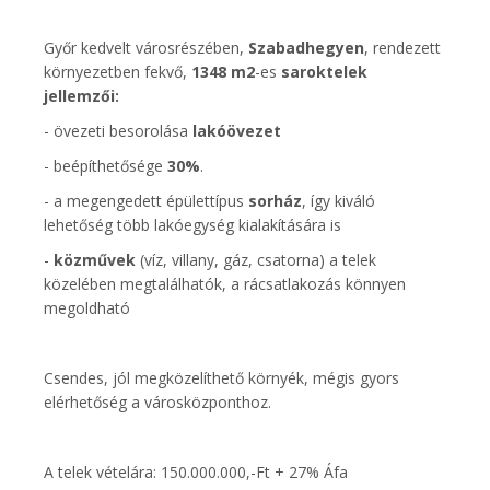
Győr kedvelt városrészében,
Szabadhegyen
, rendezett
környezetben fekvő,
1348 m2
-es
saroktelek
jellemzői:
- övezeti besorolása
lakóövezet
- beépíthetősége
30%
.
- a megengedett épülettípus
sorház
, így kiváló
lehetőség több lakóegység kialakítására is
-
közművek
(víz, villany, gáz, csatorna) a telek
közelében megtalálhatók, a rácsatlakozás könnyen
megoldható
Csendes, jól megközelíthető környék, mégis gyors
elérhetőség a városközponthoz.
A telek vételára: 150.000.000,-Ft + 27% Áfa