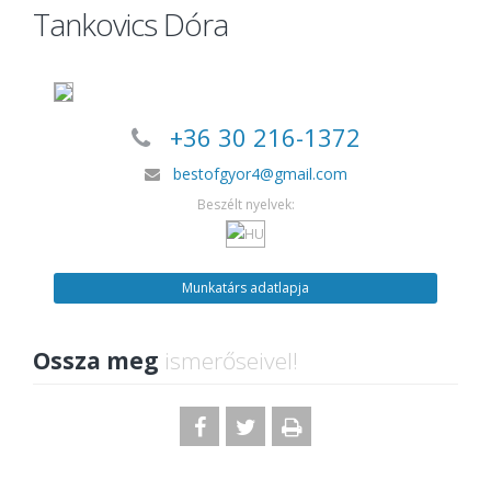
Tankovics Dóra
+36 30 216-1372
bestofgyor4@gmail.com
Beszélt nyelvek:
Munkatárs adatlapja
Ossza meg
ismerőseivel!