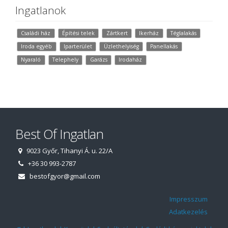
Ingatlanok
Családi ház
Építési telek
Zártkert
Ikerház
Téglalakás
Iroda egyéb
Iparterület
Üzlethelyiség
Panellakás
Nyaraló
Telephely
Garázs
Irodaház
Best Of Ingatlan
9023 Győr, Tihanyi Á. u. 22/A
+36 30 993-2787
bestofgyor@gmail.com
Impresszum
Adatkezelés