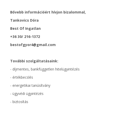
Bővebb információért hívjon bizalommal,
Tankovics Dóra
Best Of Ingatlan
+36 30/ 216-1372
bestofgyor4@gmail.com
További szolgáltatásaink:
- díjmentes, bankfüggetlen hitelügyintézés
- értékbecslés
- energetikai tanúsítvány
- ügyvédi ügyintézés
- biztosítás