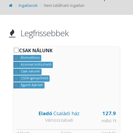
Ingatlanok
Nem található ingatlan
Legfrissebbek
CSAK NÁLUNK
Álomotthon
Azonnal költözhető
Csak nálunk!
CSOK igényelhető
Egyedi Ajánlat!
Eladó
Családi ház
127.9
Vámosszabadi
t
millió Ft