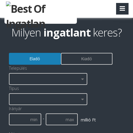
Milyen
ingatlant
keres?
Eladó
Kiadó
Település
Típus
Irányár
-
millió Ft