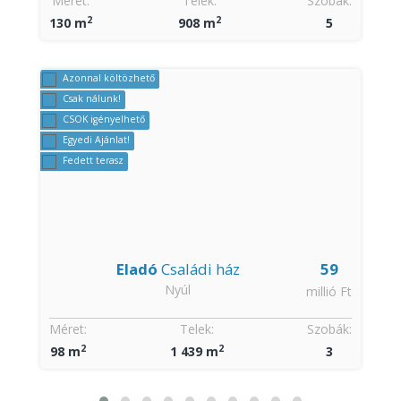
Méret:
Telek:
Szobák:
2
2
130 m
908 m
5
Azonnal költözhető
Csak nálunk!
CSOK igényelhető
Egyedi Ajánlat!
Fedett terasz
9
Eladó
Családi ház
59
Nyúl
t
millió Ft
:
Méret:
Telek:
Szobák:
2
2
98 m
1 439 m
3