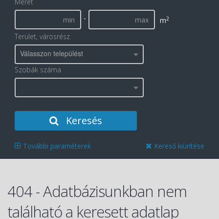
Méret
-
2
m
Terület, városrész
Válasszon települést
Szobák száma
Keresés
További paraméterek
Kereső kiürítése
404 - Adatbázisunkban nem
található a keresett adatlap