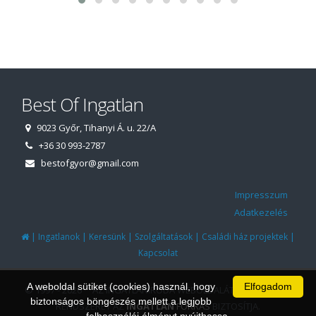
Best Of Ingatlan
9023 Győr, Tihanyi Á. u. 22/A
+36 30 993-2787
bestofgyor@gmail.com
Impresszum
Adatkezelés
|
|
|
|
|
Ingatlanok
Keresünk
Szolgáltatások
Családi ház projektek
Kapcsolat
A weboldal sütiket (cookies) használ, hogy
Elfogadom
© 1997 - 2026 AZ INGATLANIRODA WEBOLDALÁT ÉS ÜGYVITELI
biztonságos böngészés mellett a legjobb
RENDSZERÉT AZ
INGATLAN
FORRÁS
BIZTOSÍTJA.