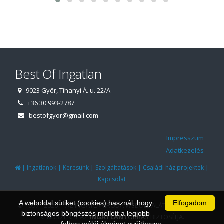
Best Of Ingatlan
9023 Győr, Tihanyi Á. u. 22/A
+36 30 993-2787
bestofgyor@gmail.com
Impresszum
Adatkezelés
|
|
|
|
|
Ingatlanok
Keresünk
Szolgáltatások
Családi ház projektek
Kapcsolat
A weboldal sütiket (cookies) használ, hogy
Elfogadom
© 1997 - 2026 AZ INGATLANIRODA WEBOLDALÁT ÉS ÜGYVITELI
biztonságos böngészés mellett a legjobb
RENDSZERÉT AZ
INGATLAN
FORRÁS
BIZTOSÍTJA.