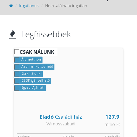
Ingatlanok
Nem található ingatlan
Legfrissebbek
CSAK NÁLUNK
Álomotthon
Azonnal költözhető
Csak nálunk!
CSOK igényelhető
Egyedi Ajánlat!
Eladó
Családi ház
127.9
Vámosszabadi
t
millió Ft