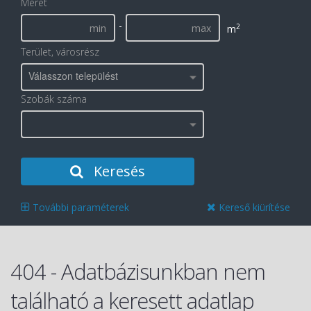
Méret
-
2
m
Terület, városrész
Válasszon települést
Szobák száma
Keresés
További paraméterek
Kereső kiürítése
404 - Adatbázisunkban nem
található a keresett adatlap