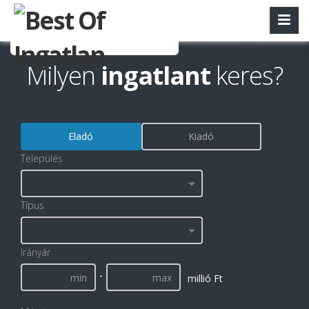
Milyen
ingatlant
keres?
Eladó
Kiadó
Település
Típus
Irányár
-
millió Ft