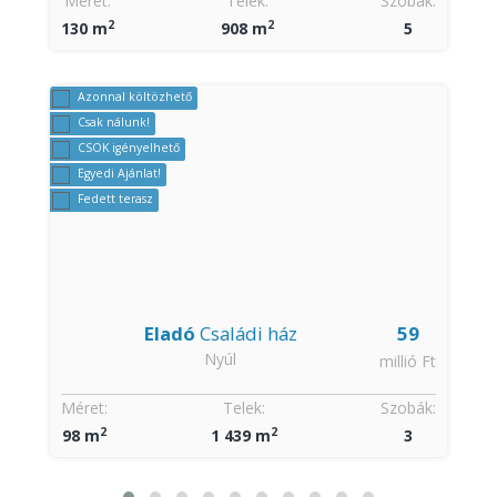
Méret:
Telek:
Szobák:
2
2
130 m
908 m
5
Azonnal költözhető
Csak nálunk!
CSOK igényelhető
Egyedi Ajánlat!
Fedett terasz
9
Eladó
Családi ház
59
Nyúl
t
millió Ft
:
Méret:
Telek:
Szobák:
2
2
98 m
1 439 m
3