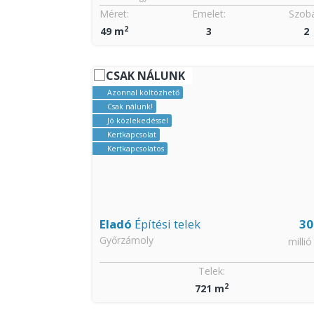
Szobák:
Méret:
Emelet:
Szobá
2
5
49 m
3
2
CSAK NÁLUNK
Azonnal költözhető
Csak nálunk!
Jó közlekedéssel
Kertkapcsolat
Kertkapcsolatos
59
Eladó
Építési telek
30
Győrzámoly
millió Ft
millió
Szobák:
Telek:
2
3
721 m