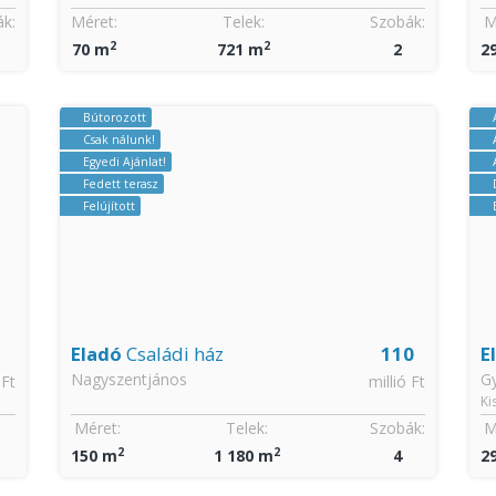
k:
Méret:
Telek:
Szobák:
M
2
2
70 m
721 m
2
2
Bútorozott
Csak nálunk!
Egyedi Ajánlat!
Fedett terasz
Felújított
Eladó
Családi ház
110
E
Nagyszentjános
G
 Ft
millió Ft
Ki
Méret:
Telek:
Szobák:
M
2
2
150 m
1 180 m
4
2