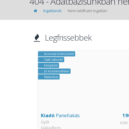
404 - Adatbázisunkban nem
Ingatlanok
Nem található ingatlan
Legfrissebbek
Azonnal költözhető
Csak nálunk!
Felújított
Jó közlekedéssel
Klasszikus
127.9
Kiadó
Panellakás
19
Győr
millió Ft
ezer
Szabadhegy