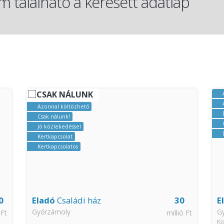
 található a keresett adatlap
CSAK NÁLUNK
Azonnal költözhető
Csak nálunk!
Jó közlekedéssel
Kertkapcsolat
Kertkapcsolatos
0
Eladó
Családi ház
30
E
Győrzámoly
G
 Ft
millió Ft
Ki