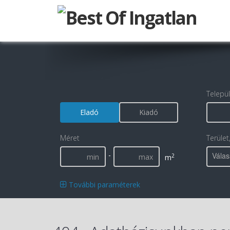
Telepü
Eladó
Kiadó
Méret
Terület
-
Válas
2
m
További paraméterek