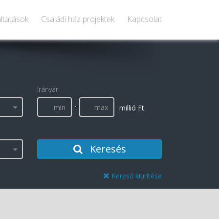
ltatások
Családi ház projektek
Kapcsolat
Irányár
-
millió Ft
Keresés
Kereső kiürítése