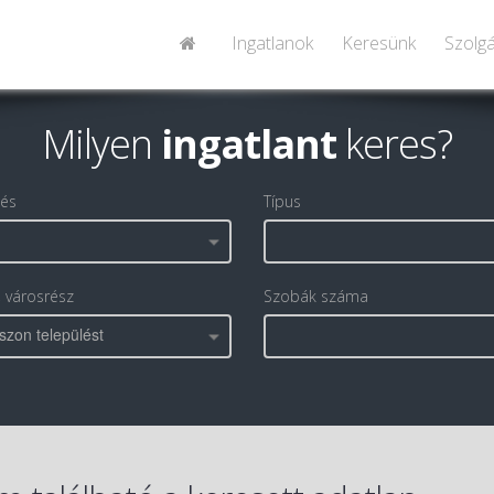
Ingatlanok
Keresünk
Szolgá
Milyen
ingatlant
keres?
lés
Típus
, városrész
Szobák száma
szon települést