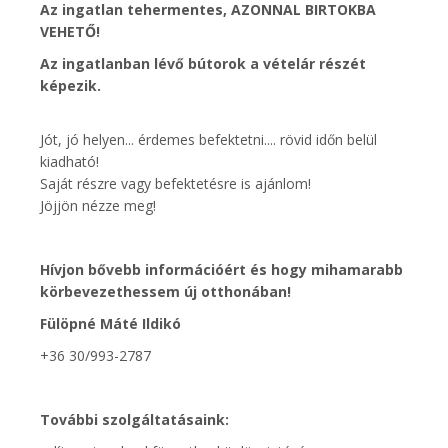
Az ingatlan tehermentes, AZONNAL BIRTOKBA
VEHETŐ!
Az ingatlanban lévő bútorok a vételár részét
képezik.
Jót, jó helyen... érdemes befektetni.... rövid időn belül
kiadható!
Saját részre vagy befektetésre is ajánlom!
Jöjjön nézze meg!
Hívjon bővebb információért és hogy mihamarabb
körbevezethessem új otthonában!
Fülöpné Máté Ildikó
+36 30/993-2787
További szolgáltatásaink: