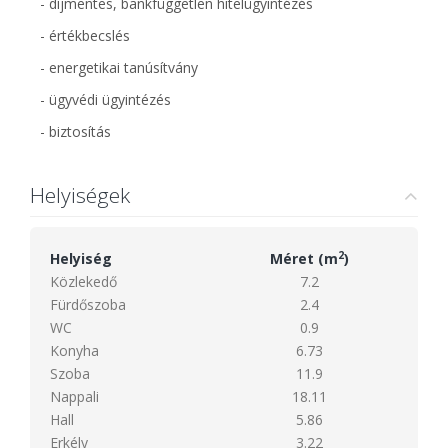
- díjmentes, bankfüggetlen hitelügyintézés
- értékbecslés
- energetikai tanúsítvány
- ügyvédi ügyintézés
- biztosítás
Helyiségek
2
Helyiség
Méret (m
)
Közlekedő
7.2
Fürdőszoba
2.4
WC
0.9
Konyha
6.73
Szoba
11.9
Nappali
18.11
Hall
5.86
Erkély
3.22