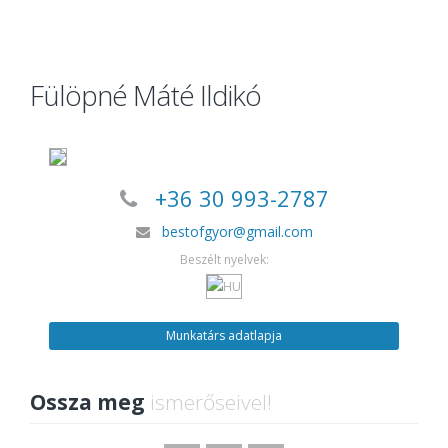
Fülöpné Máté Ildikó
+36 30 993-2787
bestofgyor@gmail.com
Beszélt nyelvek:
Munkatárs adatlapja
Ossza meg
ismerőseivel!