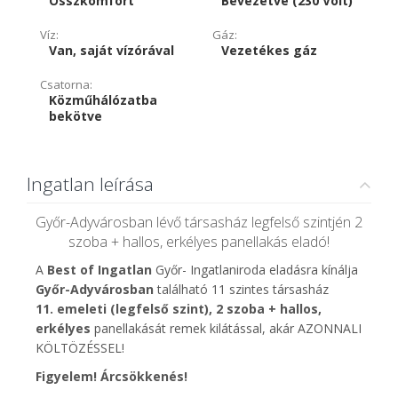
Összkomfort
Bevezetve (230 Volt)
Víz:
Gáz:
Van, saját vízórával
Vezetékes gáz
Csatorna:
Közműhálózatba
bekötve
Ingatlan leírása
Győr-Adyvárosban lévő társasház legfelső szintjén 2
szoba + hallos, erkélyes panellakás eladó!
A
Best of Ingatlan
Győr- Ingatlaniroda eladásra kínálja
Győr-Adyvárosban
található 11 szintes társasház
11. emeleti (legfelső szint), 2 szoba + hallos,
erkélyes
panellakását remek kilátással, akár AZONNALI
KÖLTÖZÉSSEL!
Figyelem! Árcsökkenés!