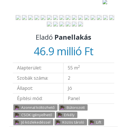
Eladó
Panellakás
46.9 millió Ft
2
Alapterület:
55 m
Szobák száma:
2
Állapot:
Jó
Építési mód:
Panel
Azonnal költözhető
Bútorozott
CSOK igényelhető
Erkély
Jó közlekedéssel
Közös tároló
Lift