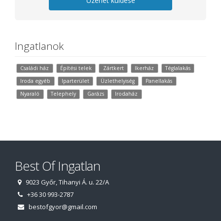
Üzenet küldése
Ingatlanok
Családi ház
Építési telek
Zártkert
Ikerház
Téglalakás
Iroda egyéb
Iparterület
Üzlethelyiség
Panellakás
Nyaraló
Telephely
Garázs
Irodaház
Best Of Ingatlan
9023 Győr, Tihanyi Á. u. 22/A
+36 30 993-2787
bestofgyor@gmail.com