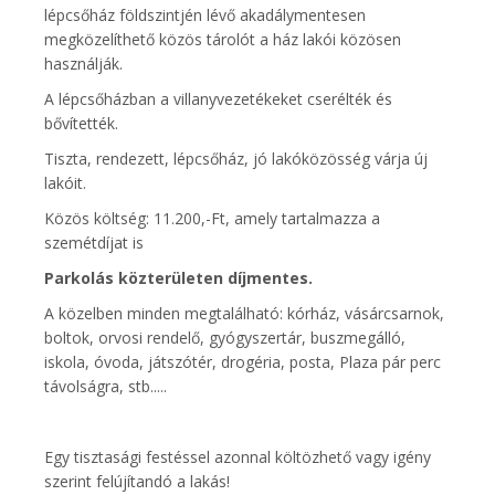
lépcsőház földszintjén lévő akadálymentesen
megközelíthető közös tárolót a ház lakói közösen
használják.
A lépcsőházban a villanyvezetékeket cserélték és
bővítették.
Tiszta, rendezett, lépcsőház, jó lakóközösség várja új
lakóit.
Közös költség: 11.200,-Ft, amely tartalmazza a
szemétdíjat is
Parkolás közterületen díjmentes.
A közelben minden megtalálható: kórház, vásárcsarnok,
boltok, orvosi rendelő, gyógyszertár, buszmegálló,
iskola, óvoda, játszótér, drogéria, posta, Plaza pár perc
távolságra, stb.....
Egy tisztasági festéssel azonnal költözhető vagy igény
szerint felújítandó a lakás!