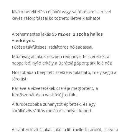
Kiváló befektetés céljából vagy saját részre is, mivel
kevés ráfordítással költözhető illetve kiadható!
A tehermentes lakás
55 m2
-es,
2 szoba hallos
+ erkélyes.
Fűtése távfűtéses, radiátoros hőleadással.
Műanyag ablakok részben redőnnyel felszereltek, a
nappaliból nyíló erkély a Barátság Sportpark felé néz.
Előszobában beépített szekrény található, mely segíti a
tárolást.
Pár éve a vízvezetékek cseréje megtörtént, a
fürdőszobát és a wc-t felújították.
A fürdőszobába zuhanyzót építettek, és egy
törölközőszárítós radiátor is helyet kapott.
A szinten lévő 4 lakás lakói a lift melletti tárolót, illetve a