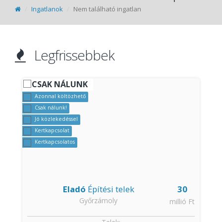
Ingatlanok
Nem található ingatlan
Legfrissebbek
CSAK NÁLUNK
Azonnal költözhető
Csak nálunk!
Jó közlekedéssel
Kertkapcsolat
Kertkapcsolatos
Eladó
Építési telek
30
Győrzámoly
t
millió Ft