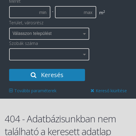
Méret
-
2
m
Terület, városrész
Válasszon települést
Szobák száma
Keresés
További paraméterek
Kereső kiürítése
404 - Adatbázisunkban nem
található a keresett adatlap