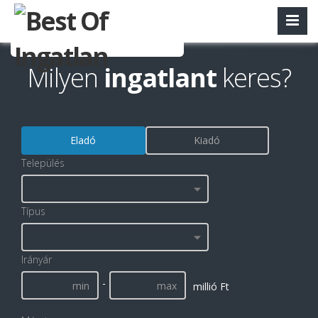
Milyen
ingatlant
keres?
Eladó
Kiadó
Település
Típus
Irányár
-
millió Ft