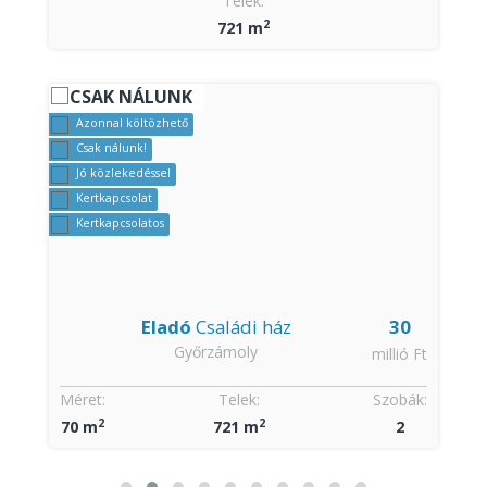
:
Telek:
2
721 m
CSAK NÁLUNK
Azonnal költözhető
Csak nálunk!
Jó közlekedéssel
Kertkapcsolat
Kertkapcsolatos
Eladó
Családi ház
30
Győrzámoly
t
millió Ft
:
Méret:
Telek:
Szobák:
2
2
70 m
721 m
2