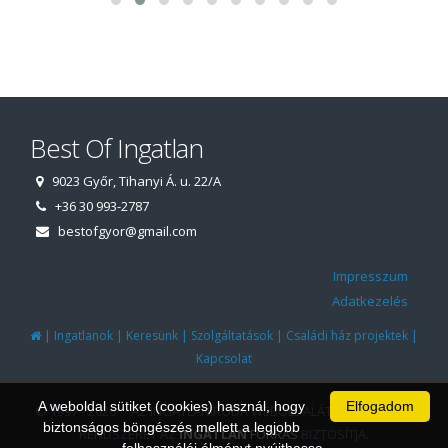
Best Of Ingatlan
9023 Győr, Tihanyi Á. u. 22/A
+36 30 993-2787
bestofgyor@gmail.com
Impresszum
Adatkezelés
|
|
|
|
|
Ingatlanok
Keresünk
Szolgáltatások
Családi ház projektek
Kapcsolat
A weboldal sütiket (cookies) használ, hogy
Elfogadom
© 1997 - 2026 AZ INGATLANIRODA WEBOLDALÁT ÉS ÜGYVITELI
biztonságos böngészés mellett a legjobb
RENDSZERÉT AZ
INGATLAN
FORRÁS
BIZTOSÍTJA.