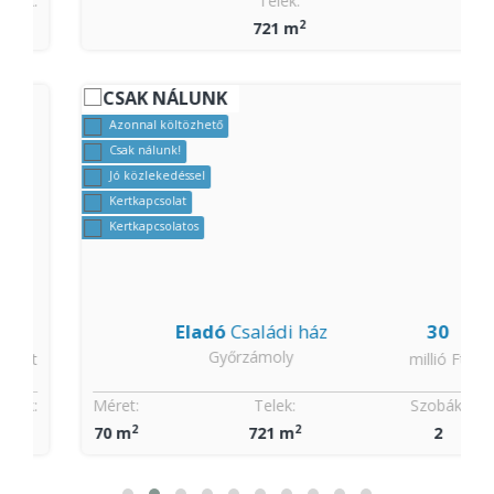
:
Telek:
2
721 m
CSAK NÁLUNK
Azonnal költözhető
Csak nálunk!
Jó közlekedéssel
Kertkapcsolat
Kertkapcsolatos
Eladó
Családi ház
30
Győrzámoly
t
millió Ft
:
Méret:
Telek:
Szobák:
2
2
70 m
721 m
2