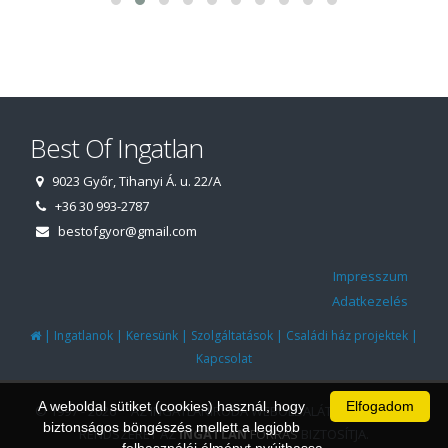
Best Of Ingatlan
9023 Győr, Tihanyi Á. u. 22/A
+36 30 993-2787
bestofgyor@gmail.com
Impresszum
Adatkezelés
|
|
|
|
|
Ingatlanok
Keresünk
Szolgáltatások
Családi ház projektek
Kapcsolat
A weboldal sütiket (cookies) használ, hogy
Elfogadom
© 1997 - 2026 AZ INGATLANIRODA WEBOLDALÁT ÉS ÜGYVITELI
biztonságos böngészés mellett a legjobb
RENDSZERÉT AZ
INGATLAN
FORRÁS
BIZTOSÍTJA.