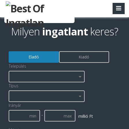
Milyen
ingatlant
keres?
Eladó
Kiadó
Település
Típus
Irányár
-
millió Ft