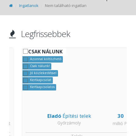
Ingatlanok
Nem található ingatlan
Legfrissebbek
CSAK NÁLUNK
Azonnal költözhető
Csak nálunk!
Jó közlekedéssel
Kertkapcsolat
Kertkapcsolatos
Eladó
Építési telek
30
Győrzámoly
t
millió Ft