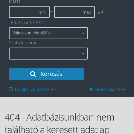
Méret
-
2
m
Terület, városrész
Válasszon települést
Szobák száma
Keresés
További paraméterek
Kereső kiürítése
404 - Adatbázisunkban nem
található a keresett adatlap