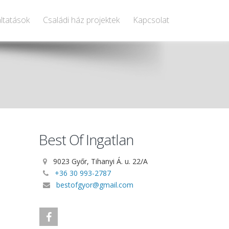
ltatások
Családi ház projektek
Kapcsolat
Best Of Ingatlan
9023 Győr, Tihanyi Á. u. 22/A
+36 30 993-2787
bestofgyor@gmail.com