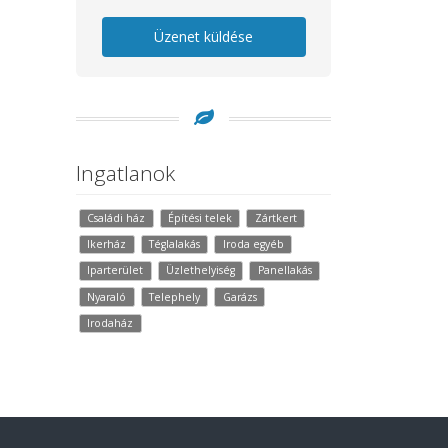
Üzenet küldése
Ingatlanok
Családi ház
Építési telek
Zártkert
Ikerház
Téglalakás
Iroda egyéb
Iparterület
Üzlethelyiség
Panellakás
Nyaraló
Telephely
Garázs
Irodaház